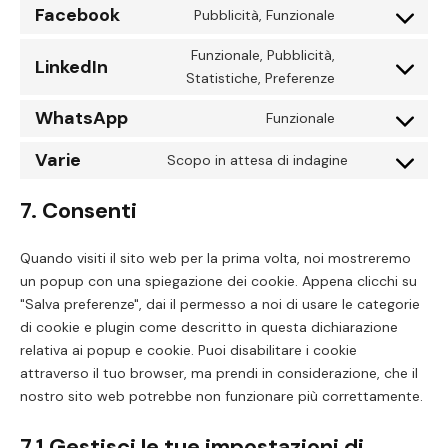
to
google-
Facebook
Pubblicità, Funzionale
Consent
service
maps
to
youtube
Funzionale, Pubblicità,
LinkedIn
service
Consent
Statistiche, Preferenze
facebook
to
WhatsApp
Funzionale
service
Consent
linkedin
to
Varie
Scopo in attesa di indagine
Consent
service
to
whatsapp
7. Consenti
service
varie
Quando visiti il sito web per la prima volta, noi mostreremo
un popup con una spiegazione dei cookie. Appena clicchi su
"Salva preferenze", dai il permesso a noi di usare le categorie
di cookie e plugin come descritto in questa dichiarazione
relativa ai popup e cookie. Puoi disabilitare i cookie
attraverso il tuo browser, ma prendi in considerazione, che il
nostro sito web potrebbe non funzionare più correttamente.
7.1 Gestisci le tue impostazioni di