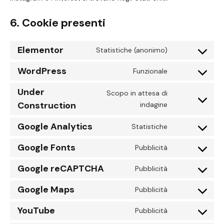
6. Cookie presenti
Elementor
Statistiche (anonimo)
Consent
to
WordPress
Funzionale
Consent
service
to
elementor
Under
Scopo in attesa di
service
Construction
Consent
indagine
wordpress
to
Google Analytics
Statistiche
service
Consent
under-
to
Google Fonts
Pubblicità
construction
Consent
service
to
google-
Google reCAPTCHA
Pubblicità
Consent
service
analytics
to
google-
Google Maps
Pubblicità
Consent
service
fonts
to
google-
YouTube
Pubblicità
Consent
service
recaptcha