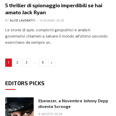
5 thriller di spionaggio imperdibili se hai
amato Jack Ryan
BY
ALICE LAVORATTI
14 GIUGNO 2026
Le storie di spie, complotti geopolitici e analisti
governativi chiamati a salvare il mondo all’ultimo secondo
esercitano da sempre un…
…
Next
1
2
3
9
EDITORS PICKS
Ebenezer, a Novembre Johnny Depp
diventa Scrooge
6 AGOSTO 2026