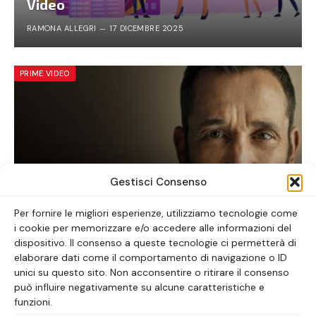
Video
RAMONA ALLEGRI
17 DICEMBRE 2025
PRIME VIDEO
Gestisci Consenso
Per fornire le migliori esperienze, utilizziamo tecnologie come
i cookie per memorizzare e/o accedere alle informazioni del
The Pitt: la serie tv da vedere ora
dispositivo. Il consenso a queste tecnologie ci permetterà di
elaborare dati come il comportamento di navigazione o ID
ALICE LAVORATTI
30 GENNAIO 2026
unici su questo sito. Non acconsentire o ritirare il consenso
può influire negativamente su alcune caratteristiche e
funzioni.