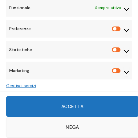
Funzionale
Sempre attivo
Preferenze
Preferen
Statistiche
Statisti
Marketing
Marketi
Gestisci servizi
Facebook
X
Instagram
Pinterest
Mastodon
Tumblr
LinkedIn
ACCETTA
(Twitter)
WhatsApp
Reddit
TikTok
Twitch
Discord
Telegram
Threads
VKonta
NEGA