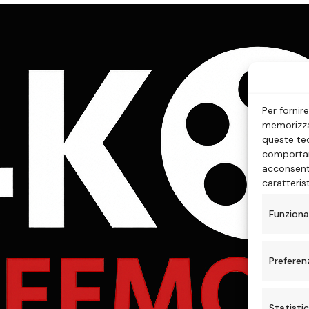
Per fornir
memorizzar
queste tec
comportam
acconsenti
caratteris
Funziona
Preferen
Statisti