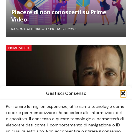
Piacere di non conoscerti su Prime
Video
RAMONA ALLEGRI
17 DICEMBRE 2025
PRIME VIDEO
Gestisci Consenso
Per fornire le migliori esperienze, utilizziamo tecnologie come
i cookie per memorizzare e/o accedere alle informazioni del
The Pitt: la serie tv da vedere ora
dispositivo. Il consenso a queste tecnologie ci permetterà di
elaborare dati come il comportamento di navigazione o ID
ALICE LAVORATTI
30 GENNAIO 2026
unici su questo sito. Non acconsentire o ritirare il consenso