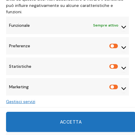
può influire negativamente su alcune caratteristiche e
funzioni.
Funzionale
Sempre attivo
Preferenze
Preferen
Statistiche
Statisti
Marketing
Marketi
Gestisci servizi
Facebook
X
Instagram
Pinterest
Mastodon
Tumblr
LinkedIn
ACCETTA
(Twitter)