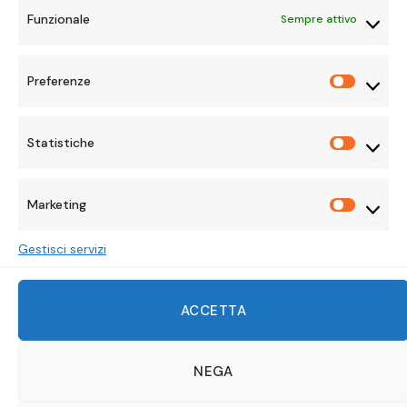
Funzionale
Sempre attivo
Preferenze
Preferen
Statistiche
Statisti
Marketing
Marketi
Gestisci servizi
Facebook
X
Instagram
Pinterest
Mastodon
Tumblr
LinkedIn
ACCETTA
(Twitter)
WhatsApp
Reddit
TikTok
Twitch
Discord
Telegram
Threads
VKonta
NEGA
HOME
EVENTI
PIATTAFORME
ANIME