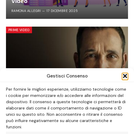
Video
RAMONA ALLEGRI
17 DICEMBRE 2025
PRIME VIDEO
Gestisci Consenso
Per fornire le migliori esperienze, utilizziamo tecnologie come
i cookie per memorizzare e/o accedere alle informazioni del
The Pitt: la serie tv da vedere ora
dispositivo. Il consenso a queste tecnologie ci permetterà di
elaborare dati come il comportamento di navigazione o ID
ALICE LAVORATTI
30 GENNAIO 2026
unici su questo sito. Non acconsentire o ritirare il consenso
può influire negativamente su alcune caratteristiche e
funzioni.