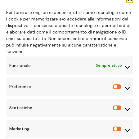
ALICE LAVORATTI
30 GENNAIO 2026
Per fornire le migliori esperienze, utilizziamo tecnologie come
i cookie per memorizzare e/o accedere alle informazioni del
dispositivo. Il consenso a queste tecnologie ci permetterà di
elaborare dati come il comportamento di navigazione o ID
unici su questo sito. Non acconsentire o ritirare il consenso
può influire negativamente su alcune caratteristiche e
PIATTAFORME
funzioni.
Perdutamente innamorata:
Funzionale
Sempre attivo
una storia dolcissima
Preferenze
Preferen
BY
RAMONA ALLEGRI
26 FEBBRAIO 2026
UPDATED:
26
FEBBRAIO 2026
NESSUN COMMENTO
5 MINS READ
Statistiche
Statisti
Marketing
Marketi