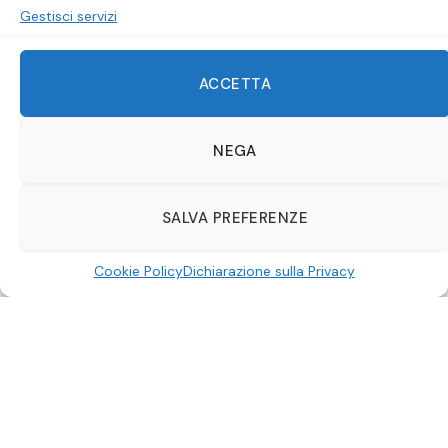
Gestisci servizi
ACCETTA
NEGA
SALVA PREFERENZE
Perdutamente innamorata
Cookie Policy
Dichiarazione sulla Privacy
Perdutamente innamorata
è una rom-com coreana
che racconta
la storia di una sciamana
che si innamora
di un ragazzo colpito dalla sfortuna (lo vede entrare
letteralmente a testa in giù).
Seong-a
è liceale la
mattina e sciamana la notte. Derisa per la sua capacità
di vedere i fantasmi, affronta tutto con il sorriso: è