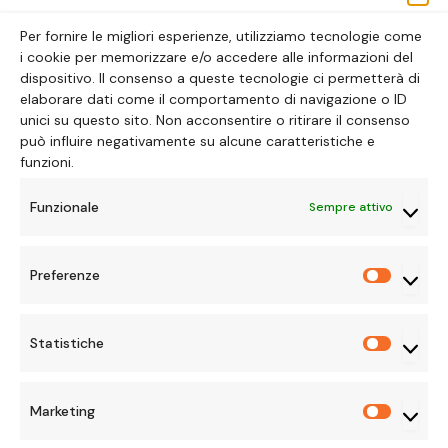
ALICE LAVORATTI
30 GENNAIO 2026
Per fornire le migliori esperienze, utilizziamo tecnologie come
i cookie per memorizzare e/o accedere alle informazioni del
dispositivo. Il consenso a queste tecnologie ci permetterà di
elaborare dati come il comportamento di navigazione o ID
unici su questo sito. Non acconsentire o ritirare il consenso
può influire negativamente su alcune caratteristiche e
CINEMA
funzioni.
20th Century Girl: film
Funzionale
Sempre attivo
romantico con finale
strappalacrime
Preferenze
Preferen
BY
RAMONA ALLEGRI
2 FEBBRAIO 2026
Statistiche
Statisti
NESSUN COMMENTO
5 MINS READ
Marketing
Marketi