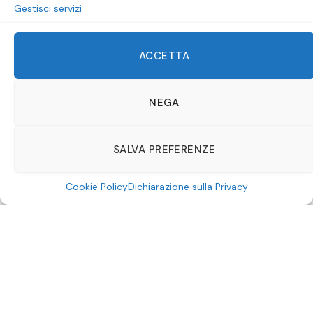
Gestisci servizi
ACCETTA
NEGA
SALVA PREFERENZE
Cookie Policy
Dichiarazione sulla Privacy
20th Century Girl
20th Century Girl
di Netflix è un
film coreano
romantico
ambientato in un liceo
che inizia come una
farsa comica piena di incomprensioni romantiche e si
conclude con un finale commovente. In qualche modo,