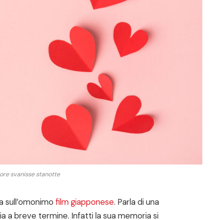
more svanisse stanotte
a sull’omonimo
film giapponese
. Parla di una
ia a breve termine. Infatti la sua memoria si