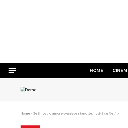
HOME
CINEM
Home
»
Se il nostro amore svanisse stanotte: novità su Netflix