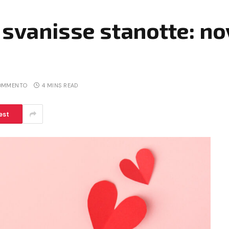
 svanisse stanotte: no
OMMENTO
4 MINS READ
est