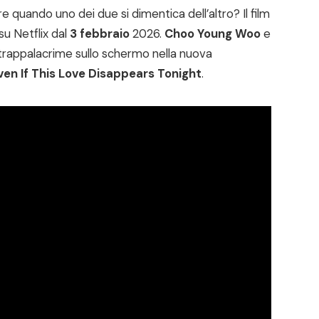
 quando uno dei due si dimentica dell’altro? Il film
su Netflix dal
3 febbraio
2026.
Choo Young Woo
e
trappalacrime sullo schermo nella nuova
ven If This Love Disappears Tonight
.