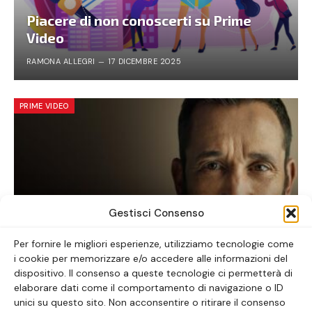
Piacere di non conoscerti su Prime
Video
RAMONA ALLEGRI
17 DICEMBRE 2025
PRIME VIDEO
Gestisci Consenso
Per fornire le migliori esperienze, utilizziamo tecnologie come
i cookie per memorizzare e/o accedere alle informazioni del
The Pitt: la serie tv da vedere ora
dispositivo. Il consenso a queste tecnologie ci permetterà di
elaborare dati come il comportamento di navigazione o ID
ALICE LAVORATTI
30 GENNAIO 2026
unici su questo sito. Non acconsentire o ritirare il consenso