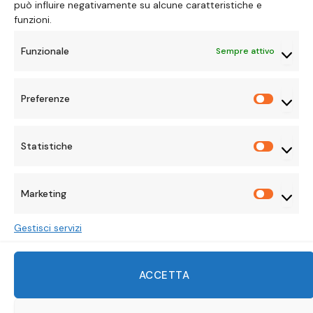
può influire negativamente su alcune caratteristiche e
funzioni.
Funzionale
Sempre attivo
Preferenze
Preferen
Statistiche
Statisti
Marketing
Marketi
Gestisci servizi
Facebook
X
Instagram
Pinterest
Mastodon
Tumblr
LinkedIn
ACCETTA
(Twitter)
WhatsApp
Reddit
TikTok
Twitch
Discord
Telegram
Threads
VKonta