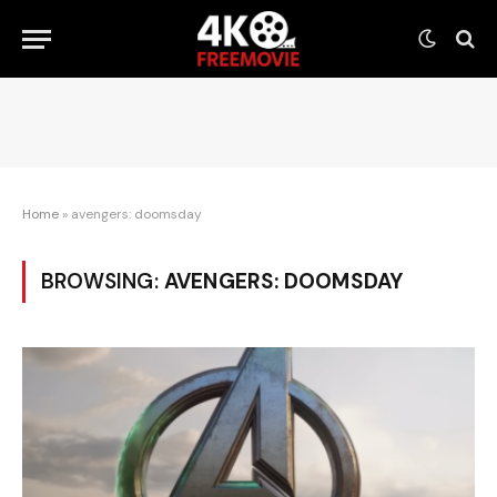
Home
»
avengers: doomsday
BROWSING:
AVENGERS: DOOMSDAY