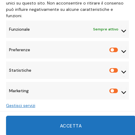
unici su questo sito. Non acconsentire o ritirare il consenso
può influire negativamente su alcune caratteristiche e
funzioni.
Funzionale
Sempre attivo
Preferenze
Preferen
Statistiche
Statisti
Marketing
Marketi
Gestisci servizi
Facebook
X
Instagram
Pinterest
Mastodon
Tumblr
LinkedIn
ACCETTA
(Twitter)