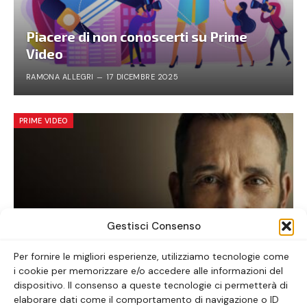
Piacere di non conoscerti su Prime
Video
RAMONA ALLEGRI
17 DICEMBRE 2025
PRIME VIDEO
Gestisci Consenso
Per fornire le migliori esperienze, utilizziamo tecnologie come
i cookie per memorizzare e/o accedere alle informazioni del
The Pitt: la serie tv da vedere ora
dispositivo. Il consenso a queste tecnologie ci permetterà di
elaborare dati come il comportamento di navigazione o ID
ALICE LAVORATTI
30 GENNAIO 2026