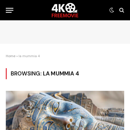
Home
»
la mummia 4
BROWSING:
LA MUMMIA 4