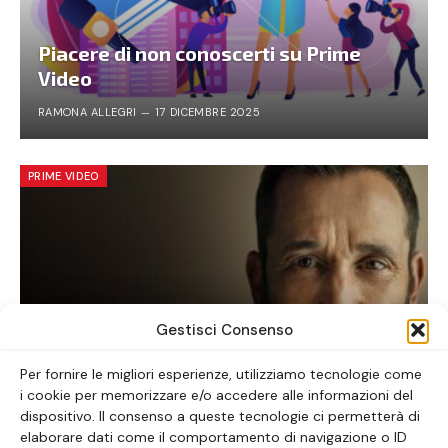
Piacere di non conoscerti su Prime
Video
RAMONA ALLEGRI
17 DICEMBRE 2025
PRIME VIDEO
Gestisci Consenso
Per fornire le migliori esperienze, utilizziamo tecnologie come
i cookie per memorizzare e/o accedere alle informazioni del
The Pitt: la serie tv da vedere ora
dispositivo. Il consenso a queste tecnologie ci permetterà di
elaborare dati come il comportamento di navigazione o ID
ALICE LAVORATTI
30 GENNAIO 2026