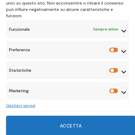
unici su questo sito. Non acconsentire o ritirare il consenso
può influire negativamente su alcune caratteristiche e
funzioni.
Funzionale
Sempre attivo
Preferenze
Preferen
Statistiche
Statisti
Marketing
Marketi
Gestisci servizi
Facebook
X
Instagram
Pinterest
Mastodon
Tumblr
LinkedIn
ACCETTA
(Twitter)