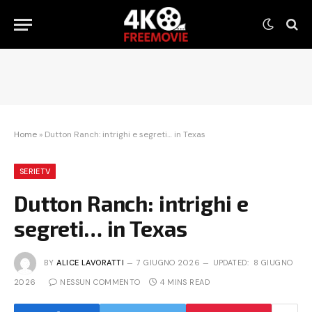
Home
»
Dutton Ranch: intrighi e segreti… in Texas
SERIETV
Dutton Ranch: intrighi e
segreti… in Texas
BY
ALICE LAVORATTI
7 GIUGNO 2026
UPDATED:
8 GIUGNO
2026
NESSUN COMMENTO
4 MINS READ