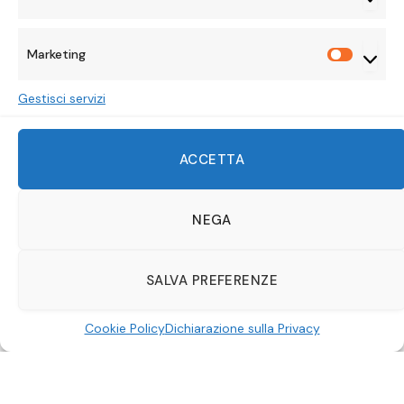
Statisti
BY
ALICE LAVORATTI
6 GIUGNO 2026
NESSUN COMMENTO
3 MINS READ
Marketing
Marketi
Gestisci servizi
ACCETTA
NEGA
SALVA PREFERENZE
Cookie Policy
Dichiarazione sulla Privacy
Quanto ci affascinano gli agenti speciali? Tantissimo.