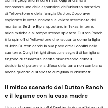
confini geografici in cui è nata. Oggi andiamo a
conoscere una delle espansioni dell’universo narrativo
di Yellowstone e della famiglia Dutton. Dopo aver
esplorato le vette innevate le vallate sterminate del
montana,
Beth e Rip
si spostano in Texas, in terre,
aride mitiche e al tempo stesso spietate. Dutton Ranch
E lo spin off di Yellowstone che racconta come la figlia
di John Dutton cerchi la sua pace oltre i confini delle
sue terre. Qui gli intrighi dinastici e segreti di famiglia si
tingono di sfumature inedite dimostrando come il
desiderio di potere e la difesa della terra non cambiano
anche quando ci si sposta di migliaia di chilometri.
Il mitico scenario del Dutton Ranch
e il legame con la casa madre
Il fulcro di questo spin off è l’ambientazione all’interno di