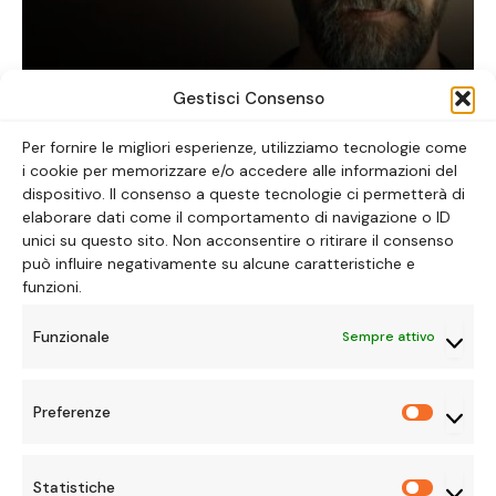
The Pitt: la serie tv da vedere ora
Gestisci Consenso
ALICE LAVORATTI
30 GENNAIO 2026
Per fornire le migliori esperienze, utilizziamo tecnologie come
i cookie per memorizzare e/o accedere alle informazioni del
dispositivo. Il consenso a queste tecnologie ci permetterà di
elaborare dati come il comportamento di navigazione o ID
unici su questo sito. Non acconsentire o ritirare il consenso
può influire negativamente su alcune caratteristiche e
SERIETV
funzioni.
Non solo James Bond: Le
Funzionale
Sempre attivo
migliori serie TV di
spionaggio da vedere tutte
Preferenze
Preferen
d’un fiato
Statistiche