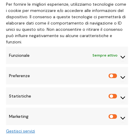
Per fornire le migliori esperienze, utilizziamo tecnologie come
i cookie per memorizzare e/o accedere alle informazioni del
dispositivo. Il consenso a queste tecnologie ci permetterà di
elaborare dati come il comportamento di navigazione o ID
unici su questo sito. Non acconsentire o ritirare il consenso
può influire negativamente su alcune caratteristiche e
NEWS
funzioni.
Mass Effect avrà una sua
Funzionale
Sempre attivo
serie tv
Preferenze
Preferen
BY
RAMONA ALLEGRI
7 APRILE 2026
NESSUN COMMENTO
5 MINS READ
Statistiche
Statisti
Marketing
Marketi
Gestisci servizi