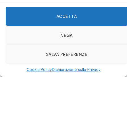
ACCETTA
NEGA
SALVA PREFERENZE
Mass Effect
Cookie Policy
Dichiarazione sulla Privacy
Mass Effect
avrà un suo
adattamento
a serie tv
tramite
Amazon Prime Video
, secondo alcune
indiscrezioni. La produzione dell’adattamento per
Amazon è “sul punto” di iniziare, ma le sceneggiature
necessitano ancora di qualche ritocco. Secondo un
nuovo articolo di
The Ankler
, Peter Friedlander, il nuovo
responsabile globale della divisione TV di Amazon,