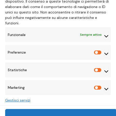
dispositivo. Il consenso a queste tecnologie ci permetterà di
elaborare dati come il comportamento di navigazione o ID
unici su questo sito. Non acconsentire o ritirare il consenso
può influire negativamente su alcune caratteristiche e
NETFLIX
funzioni.
Per amore e per destino:
Funzionale
Sempre attivo
storie di vite passate
Preferenze
Preferen
BY
RAMONA ALLEGRI
13 FEBBRAIO 2026
UPDATED:
13
FEBBRAIO 2026
NESSUN COMMENTO
4 MINS READ
Statistiche
Statisti
Marketing
Marketi
Gestisci servizi