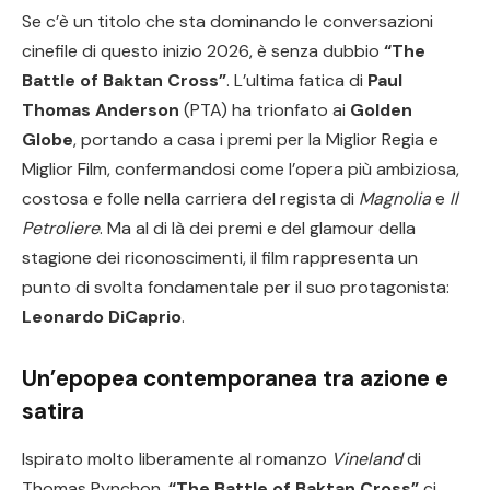
Se c’è un titolo che sta dominando le conversazioni
cinefile di questo inizio 2026, è senza dubbio
“The
Battle of Baktan Cross”
. L’ultima fatica di
Paul
Thomas Anderson
(PTA) ha trionfato ai
Golden
Globe
, portando a casa i premi per la Miglior Regia e
Miglior Film, confermandosi come l’opera più ambiziosa,
costosa e folle nella carriera del regista di
Magnolia
e
Il
Petroliere
. Ma al di là dei premi e del glamour della
stagione dei riconoscimenti, il film rappresenta un
punto di svolta fondamentale per il suo protagonista:
Leonardo DiCaprio
.
Un’epopea contemporanea tra azione e
satira
Ispirato molto liberamente al romanzo
Vineland
di
Thomas Pynchon,
“The Battle of Baktan Cross”
ci