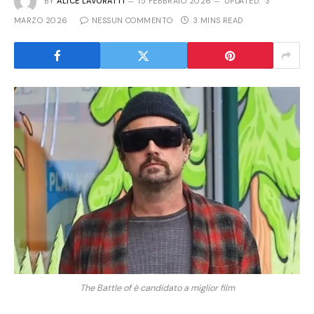
BY
ALICE LAVORATTI
15 FEBBRAIO 2026
UPDATED:
3
MARZO 2026
NESSUN COMMENTO
3 MINS READ
The Battle of è candidato a miglior film