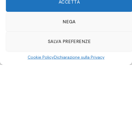
ACCETTA
NEGA
SALVA PREFERENZE
Per amore e per destino
Cookie Policy
Dichiarazione sulla Privacy
Per amore e per destino
è una
rom-com sud coreana
che racconta le vicende di una dipendente comunale e
di un avvocato. Mentre Hong-jo si trova in un momento
devastante della sua vita, il destino farà venire a galla la
sua vita passata con Sin-yu. Quando il peggio sembra
essere passato, si palesa una minaccia ancora più
grande. Riuscirà l’amore a trionfare, nonostante
maledizioni e incantesimi? Potete guardare in streaming
questa avvincente serie sulla piattaforma di
Netflix
.