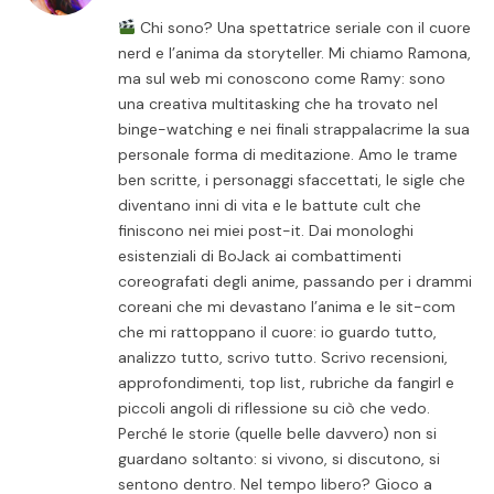
Chi sono? Una spettatrice seriale con il cuore
nerd e l’anima da storyteller. Mi chiamo Ramona,
ma sul web mi conoscono come Ramy: sono
una creativa multitasking che ha trovato nel
binge-watching e nei finali strappalacrime la sua
personale forma di meditazione. Amo le trame
ben scritte, i personaggi sfaccettati, le sigle che
diventano inni di vita e le battute cult che
finiscono nei miei post-it. Dai monologhi
esistenziali di BoJack ai combattimenti
coreografati degli anime, passando per i drammi
coreani che mi devastano l’anima e le sit-com
che mi rattoppano il cuore: io guardo tutto,
analizzo tutto, scrivo tutto. Scrivo recensioni,
approfondimenti, top list, rubriche da fangirl e
piccoli angoli di riflessione su ciò che vedo.
Perché le storie (quelle belle davvero) non si
guardano soltanto: si vivono, si discutono, si
sentono dentro. Nel tempo libero? Gioco a