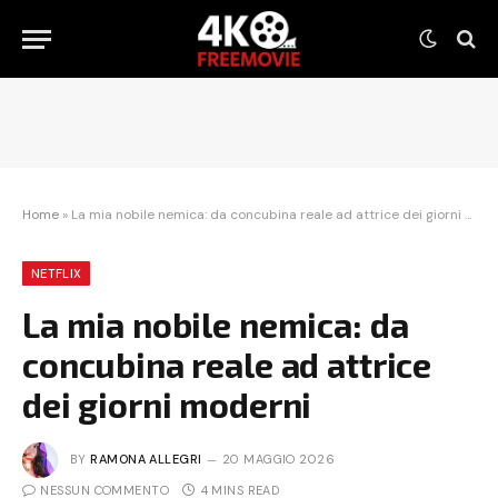
Home
»
La mia nobile nemica: da concubina reale ad attrice dei giorni moderni
NETFLIX
La mia nobile nemica: da
concubina reale ad attrice
dei giorni moderni
BY
RAMONA ALLEGRI
20 MAGGIO 2026
NESSUN COMMENTO
4 MINS READ