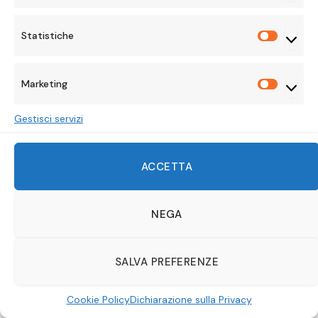
analizzo tutto, scrivo tutto. Scrivo recensioni,
approfondimenti, top list, rubriche da fangirl e
Statistiche
Statisti
piccoli angoli di riflessione su ciò che vedo.
Perché le storie (quelle belle davvero) non si
guardano soltanto: si vivono, si discutono, si
Marketing
Marketi
sentono dentro. Nel tempo libero? Gioco a
Civilization VI, costruisco con i LEGO e mi
Gestisci servizi
emoziono per i trailer. Se ti ritrovi a piangere per
un’animazione ben fatta o a discutere per ore
sulla ship giusta… allora sei nel posto giusto.
ACCETTA
Benvenuti nel mio mondo.
NEGA
RELATED
POSTS
SALVA PREFERENZE
Cookie Policy
Dichiarazione sulla Privacy