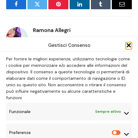
Facebook
Twitter
Pinterest
LinkedIn
Tumblr
Email
Ramona Allegri
Website
Instagram
Gestisci Consenso
Chi sono? Una spettatrice seriale con il cuore
Per fornire le migliori esperienze, utilizziamo tecnologie come
nerd e l’anima da storyteller. Mi chiamo Ramona,
i cookie per memorizzare e/o accedere alle informazioni del
ma sul web mi conoscono come Ramy: sono
dispositivo. Il consenso a queste tecnologie ci permetterà di
una creativa multitasking che ha trovato nel
elaborare dati come il comportamento di navigazione o ID
binge-watching e nei finali strappalacrime la sua
unici su questo sito. Non acconsentire o ritirare il consenso
personale forma di meditazione. Amo le trame
può influire negativamente su alcune caratteristiche e
ben scritte, i personaggi sfaccettati, le sigle che
funzioni.
diventano inni di vita e le battute cult che
finiscono nei miei post-it. Dai monologhi
Funzionale
Sempre attivo
esistenziali di BoJack ai combattimenti
coreografati degli anime, passando per i drammi
coreani che mi devastano l’anima e le sit-com
Preferenze
Preferen
che mi rattoppano il cuore: io guardo tutto,