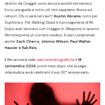
diretto da Cregger sono ancora avvolti nel mistero.
Ecco una guida a tutto ciò che sappiamo finora sul
reboot. Chi ci sarà nel cast?
Austin Abrams
, noto per
Euphoria
e
The Walking Dead
, è il protagonista di RE.
Dopo aver lavorato con Cregger in
Weapons
, in questo
film interpreta un corriere medico. Il cast comprende
anche
Zach Cherry, Johnno Wilson, Paul Walter
Hauser e Kali Reis
.
Il film arriverà nelle
sale cinematografiche
il
18
settembre 2026
, pochi mesi dopo che la saga
videoludica avrà celebrato il suo 30° anniversario.