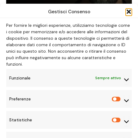
The Pitt: la serie tv da vedere ora
Gestisci Consenso
ALICE LAVORATTI
30 GENNAIO 2026
Per fornire le migliori esperienze, utilizziamo tecnologie come
i cookie per memorizzare e/o accedere alle informazioni del
dispositivo. Il consenso a queste tecnologie ci permetterà di
elaborare dati come il comportamento di navigazione o ID
unici su questo sito. Non acconsentire o ritirare il consenso
può influire negativamente su alcune caratteristiche e
CURIOSITÀ
funzioni.
Easter Egg Disney
Funzionale
Sempre attivo
BY
ALICE LAVORATTI
14 MAGGIO 2026
UPDATED:
19
Preferenze
MAGGIO 2026
NESSUN COMMENTO
5 MINS READ
Preferen
Statistiche
Statisti