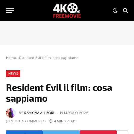
Home
»
Resident Evil il film: cosa sappiamo
NEWS
Resident Evil il film: cosa
sappiamo
BY
RAMONA ALLEGRI
14 MAGGIO 2026
NESSUN COMMENTO
4 MINS READ