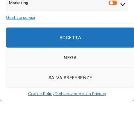
Marketing
Marketi
Gestisci servizi
ACCETTA
NEGA
SALVA PREFERENZE
Piccoli dettagli nascosti che forse non avevi notato alla
prima visione di un film. Ecco cosa sono gli easter eggs
Cookie Policy
Dichiarazione sulla Privacy
e oggi vediamo insieme quelli che sono i messaggi in
codice o i cammei che i registi e gli animatori dei cartoni
animati hanno lasciato nella nostra mente, senza che
noi ce ne accorgessimo. La Casa del Topolino infatti è
una vera e propria pioniera in questa pratica, tanto che