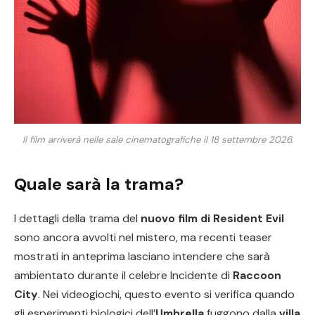
Il film arriverà nelle sale cinematografiche il 18 settembre 2026.
Quale sarà la trama?
I dettagli della trama del
nuovo film di Resident Evil
sono ancora avvolti nel mistero, ma recenti teaser
mostrati in anteprima lasciano intendere che sarà
ambientato durante il celebre Incidente di
Raccoon
City
. Nei videogiochi, questo evento si verifica quando
gli esperimenti biologici dell’
Umbrella
fuggono dalla
villa