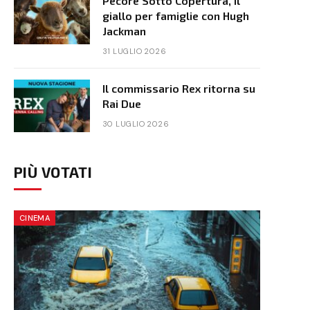
Pecore Sotto Copertura, il
giallo per famiglie con Hugh
Jackman
31 LUGLIO 2026
Il commissario Rex ritorna su
Rai Due
30 LUGLIO 2026
PIÙ VOTATI
CINEMA