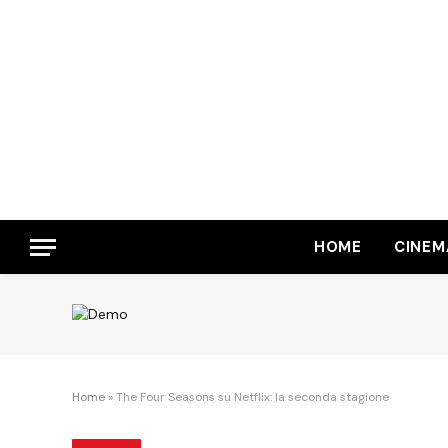
HOME
CINEM
Home
»
The Four Seasons su Netflix: la seconda stagione