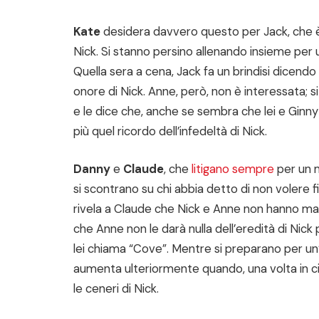
Kate
desidera davvero questo per Jack, che è
Nick. Si stanno persino allenando insieme per
Quella sera a cena, Jack fa un brindisi dicend
onore di Nick. Anne, però, non è interessata; 
e le dice che, anche se sembra che lei e Gin
più quel ricordo dell’infedeltà di Nick.
Danny
e
Claude
, che
litigano sempre
per un m
si scontrano su chi abbia detto di non volere f
rivela a Claude che Nick e Anne non hanno mai f
che Anne non le darà nulla dell’eredità di Nick p
lei chiama “Cove”. Mentre si preparano per un’
aumenta ulteriormente quando, una volta in c
le ceneri di Nick.