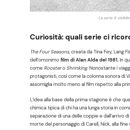
La serie è visibil
Curiosità: quali serie ci rico
The Four Seasons
, creata da Tina Fey, Lang Fi
dell’omonimo
film di Alan Alda del 1981.
In qu
come
Rooster
o
Shrinking
. Nonostante i viagg
protagonisti, così come la colonna sonora di V
assomiglia molto meno al film rispetto alla pri
L’idea alla base della prima stagione è che que
chimica tipica di chi ha una lunga storia in c
separazione di una delle coppie e dall’arrivo
morte del personaggio di Carell, Nick, alla fi