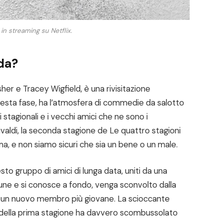
e in streaming su Netflix.
rda?
sher e Tracey Wigfield, è una rivisitazione
esta fase, ha l’atmosfera di commedie da salotto
i stagionali e i vecchi amici che ne sono i
ivaldi, la seconda stagione de Le quattro stagioni
ma, e non siamo sicuri che sia un bene o un male.
sto gruppo di amici di lunga data, uniti da una
omune e si conosce a fondo, venga sconvolto dalla
 di un nuovo membro più giovane. La scioccante
ne della prima stagione ha davvero scombussolato