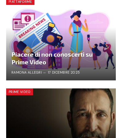
PIATTAFORME
Piacere di non conoscerti su
Prime Video
RAMONA ALLEGRI
17 DICEMBRE 2025
PRIME VIDEO