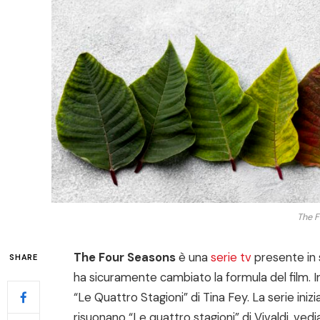
The F
The Four Seasons
è una
serie tv
presente in s
SHARE
ha sicuramente cambiato la formula del film. In
“Le Quattro Stagioni” di Tina Fey. La serie in
risuonano “Le quattro stagioni” di Vivaldi, ve