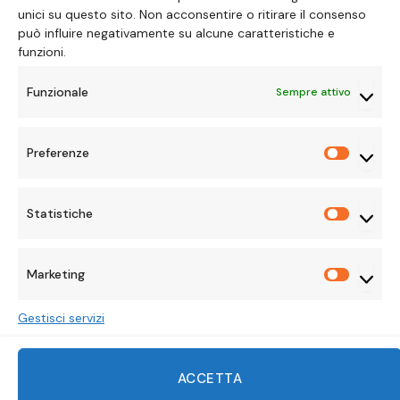
ALICE LAVORATTI
30 GENNAIO 2026
unici su questo sito. Non acconsentire o ritirare il consenso
può influire negativamente su alcune caratteristiche e
funzioni.
Funzionale
Sempre attivo
Preferenze
Preferen
Statistiche
Statisti
Marketing
Marketi
Gestisci servizi
Facebook
X
Instagram
Pinterest
Mastodon
Tumblr
LinkedIn
ACCETTA
(Twitter)