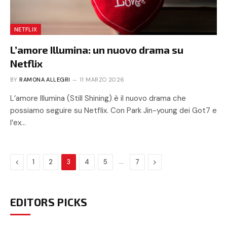
NETFLIX
L’amore Illumina: un nuovo drama su
Netflix
BY
RAMONA ALLEGRI
11 MARZO 2026
L’amore Illumina (Still Shining) è il nuovo drama che
possiamo seguire su Netflix. Con Park Jin-young dei Got7 e
l’ex…
Previous
…
Next
1
2
3
4
5
7
EDITORS PICKS