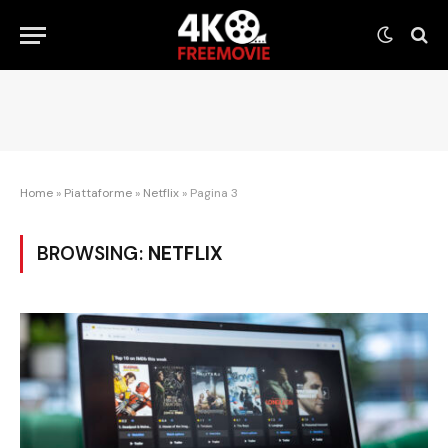
Home
»
Piattaforme
»
Netflix
»
Pagina 3
BROWSING:
NETFLIX