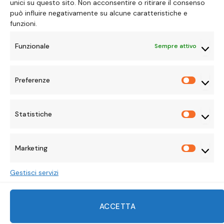
unici su questo sito. Non acconsentire o ritirare il consenso
può influire negativamente su alcune caratteristiche e
CINEMA
funzioni.
Avatar 4: Oltre i Confini di
Funzionale
Sempre attivo
Pandora verso il Popolo
della Cenere
Preferenze
Preferen
BY
ALICE LAVORATTI
26 MARZO 2026
UPDATED:
26
Statistiche
Statisti
MARZO 2026
NESSUN COMMENTO
4 MINS READ
Marketing
Marketi
Gestisci servizi
ACCETTA