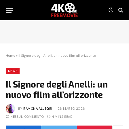
Home
»
Il Signore degli Anelli: un nuovo film all’orizzonte
NEWS
Il Signore degli Anelli: un
nuovo film all’orizzonte
BY
RAMONA ALLEGRI
26 MARZO 2026
NESSUN COMMENTO
4 MINS READ