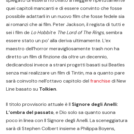
spiegato di essersi ritrovato a rileggere ripetutamente
quei capitoli mancanti e di essere convinto che fosse
possibile adattarli in un nuovo film che fosse fedele sia
ai romanzi che ai film. Peter Jackson, il regista di tutti e
sei i film de
Lo Hobbit
e
The Lord of The Rings
, sembra
essere stato un po’ alla deriva ultimamente. L’ex
maestro dell’horror meravigliosamente trash non ha
diretto un film di finzione da oltre un decennio,
dedicandosi invece a strani progetti basati sui Beatles
senza mai realizzare un film di Tintin, ma a quanto pare
sarà coinvolto nell’ottavo capitolo del
franchise
di New
Line basato su
Tolkien
.
Il titolo provvisorio attuale è Il
Signore degli Anelli:
L’ombra del passato
, e Dio solo sa quanto suona
poco in linea con Il Signore degli Anelli. La sceneggiatura
sarà di Stephen Colbert insieme a Philippa Boyens,