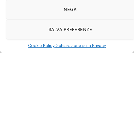
NEGA
SALVA PREFERENZE
Cookie Policy
Dichiarazione sulla Privacy
Sto per tornare al cinema
Avatar 4
di James Cameron,
un capitolo che promette di stravolgere
definitivamente la percezione che il pubblico a del
mondo di Pandora. I primi film ci hanno abituato alla
bellezza incontaminata delle foreste e alla maestosità
degli oceani, ma in questa nuova pellicola verrà
introdotta una svolta narrativa più cupa e complessa.
Al centro della storia non troviamo più solo la lotta tra
invasori umani e nativi, ma un conflitto interno alla
cultura Na’vi
stessa. La presentazione del cosiddetto