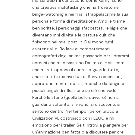
ma sul web mi conoscono come Ramy: sono
una creativa multitasking che ha trovato nel
binge-watching e nei finali strappalacrime la sua
personale forma di meditazione. Amo le trame
ben scritte, i personaggi sfaccettati, le sigle che
diventano inni di vita e le battute cult che
finiscono nei miei post-it. Dai monologhi
esistenziali di BoJack ai combattimenti
coreografati degli anime, passando per i drammi
coreani che mi devastano l’anima e le sit-com
che mi rattoppano il cuore: io guardo tutto,
analizzo tutto, scrivo tutto. Scrivo recensioni,
approfondimenti, top list, rubriche da fangirl e
piccoli angoli di riflessione su ciò che vedo.
Perché le storie (quelle belle davvero) non si
guardano soltanto: si vivono, si discutono, si
sentono dentro. Nel tempo libero? Gioco a
Civilization VI, costruisco con i LEGO e mi
emoziono per i trailer. Se ti ritrovi a piangere per
un’animazione ben fatta o a discutere per ore